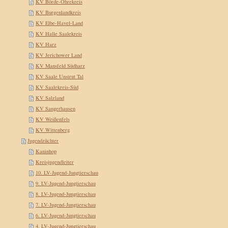
KV Börde-Ohrekreis
KV Burgenlandkreis
KV Elbe-Havel-Land
KV Halle Saalekreis
KV Harz
KV Jerichower Land
KV Mansfeld Südharz
KV Saale Unstrut Tal
KV Saalekreis-Süd
KV Salzland
KV Sangerhausen
KV Weißenfels
KV Wittenberg
Jugendzüchter
Kaninhop
Kreisjugendleiter
10. LV-Jugend-Jungtierschau
9. LV-Jugend-Jungtierschau
8. LV-Jugend-Jungtierschau
7. LV-Jugend-Jungtierschau
6. LV-Jugend-Jungtierschau
4. LV-Jugend-Jungtierschau