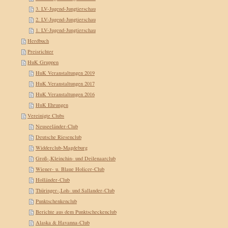
3. LV-Jugend-Jungtierschau
2. LV-Jugend-Jungtierschau
1. LV-Jugend-Jungtierschau
Herdbuch
Preisrichter
HuK Gruppen
HuK Veranstaltungen 2019
HuK Veranstaltungen 2017
HuK Veranstaltungen 2016
HuK Ehrungen
Vereinigte Clubs
Neuseeländer-Club
Deutsche Riesenclub
Widderclub-Magdeburg
Groß-,Kleinchin- und Deilenaarclub
Wiener- u. Blaue Holicer-Club
Holländer-Club
Thüringer-,Loh- und Sallander-Club
Punktschenkenclub
Berichte aus dem Punktscheckenclub
Alaska & Havanna-Club