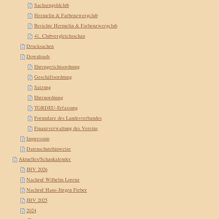
Sachsengoldclub
Hermelin & Farbenzwergclub
Berichte Hermelin & Farbenzwergclub
41. Clubvergleichsschau
Drucksachen
Downloads
Ehrengerichtsordnung
Geschäftsordnung
Satzung
Ehrenordnung
TGRDEU-Erfassung
Formulare des Landesverbandes
Finanzverwaltung des Vereins
Impressum
Datenschutzhinweise
Aktuelles/Schaukalender
JHV 2026
Nachruf Wilhelm Lorenz
Nachruf Hans-Jürgen Fieber
JHV 2025
2024