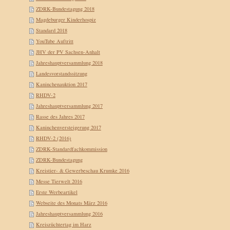
ZDRK-Bundestagung 2018
Magdeburger Kinderhospiz
Standard 2018
YouTube Auftritt
JHV der PV Sachsen-Anhalt
Jahreshauptversammlung 2018
Landesvorstandssitzung
Kaninchenauktion 2017
RHDV-2
Jahreshauptversammlung 2017
Rasse des Jahres 2017
Kaninchenversteigerung 2017
RHDV-2 (2016)
ZDRK-Standardfachkommission
ZDRK-Bundestagung
Kreistier- & Gewerbeschau Krumke 2016
Messe Tierwelt 2016
Erste Werbeartikel
Webseite des Monats März 2016
Jahreshauptversammlung 2016
Kreiszüchtertag im Harz