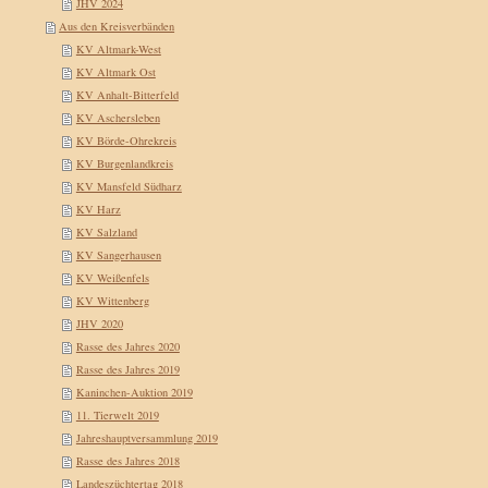
JHV 2024
Aus den Kreisverbänden
KV Altmark-West
KV Altmark Ost
KV Anhalt-Bitterfeld
KV Aschersleben
KV Börde-Ohrekreis
KV Burgenlandkreis
KV Mansfeld Südharz
KV Harz
KV Salzland
KV Sangerhausen
KV Weißenfels
KV Wittenberg
JHV 2020
Rasse des Jahres 2020
Rasse des Jahres 2019
Kaninchen-Auktion 2019
11. Tierwelt 2019
Jahreshauptversammlung 2019
Rasse des Jahres 2018
Landeszüchtertag 2018