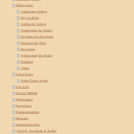
Bildergalerie
Anlieferung Gehege
Tag 2 in Halle
Aufbau der Gehege
Vorbereitung der Hallen
Die Ruhe vor dem Sturm
Einsetzen der Tiere
Bewertung
Vorbereitung der Hallen
Eröffnung
Abbau
Schau-Ticker
Schau-Ticker-Archiv
Otto-LSA
HALLE-MESSE
Meldezahlen
Siegerlisten
Kaninchenauktion
Besucher
Industrieaussteller
Vorträge, Gespräche & Treffen