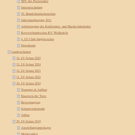
JHV der Preisrichter
Internetschulung
30. Bundeskaninchenschau
Jahreshaupttagung 2011
Arbeitstagung der Kalifornier- und Mardeclubzüchter
Kreisverbandsschau KV Weißenfels
4. LV-Club-Jungtierschau
Downloads
Landesschauen
34. LV-Schau 2025
33. LV-Schau 2024
32. LV-Schau 2023
31. LV-Schau 2022
30. LV-Schau 2019
Transport & Aufbau
Einsetzen der Tiere
Bewertungstag
Schauwochenende
Abbau
29. LV-Schau 2019
Ausstellungsunterlagen
Meldezahlen