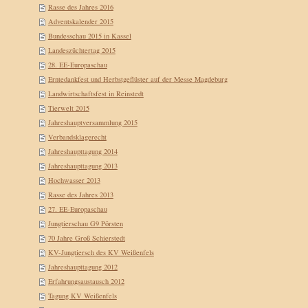
Rasse des Jahres 2016
Adventskalender 2015
Bundesschau 2015 in Kassel
Landeszüchtertag 2015
28. EE-Europaschau
Erntedankfest und Herbstgeflüster auf der Messe Magdeburg
Landwirtschaftsfest in Reinstedt
Tierwelt 2015
Jahreshauptversammlung 2015
Verbandsklagerecht
Jahreshaupttagung 2014
Jahreshaupttagung 2013
Hochwasser 2013
Rasse des Jahres 2013
27. EE-Europaschau
Jungtierschau G9 Pörsten
70 Jahre Groß Schierstedt
KV-Jungtiersch des KV Weißenfels
Jahreshaupttagung 2012
Erfahrungsaustausch 2012
Tagung KV Weißenfels