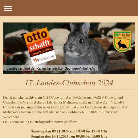
Landesverband der Kaninchenzüchter Sachsen-Anhalt e.V.
17. Landes-Clubschau 2024
Der Kaninchenzuchtverein G 21 Coswig mit angeschlossenen RGZV Coswig und
Umgebung e.V. richtet dieses Jahr in der Mehrzweckhalle in Griebo die 17. Landes-
Clubsschau mit angeschlossener Flämigschau und einer Geflügelausstellung aus. Die
Mehrzweckhalle in Griebo befindet sich am Kohlgarten 3 in 06886 Lutherstadt
Wittenberg.
Die Veranstaltung ist zu folgenden Zeiten geöffnet:
Samstag den 09.11.2024 von 09:00 bis 17:00 Uhr
Sonntag den 10.11.2024 von 09:00 bis 13:00 Uhr