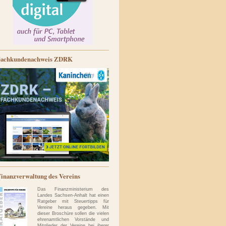
Sachkundenachweis ZDRK
inanzverwaltung des Vereins
Das Finanzministerium des
Landes Sachsen-Anhalt hat einen
Ratgeber mit Steuertipps für
Vereine heraus gegeben. Mit
dieser Broschüre sollen die vielen
ehrenamtlichen Vorstände und
Mitglieder der Vereine bei iherer