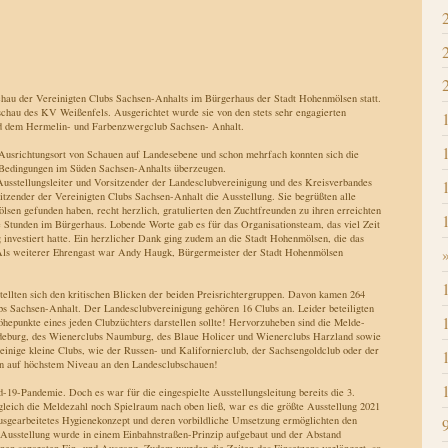
au der Vereinigten Clubs Sachsen-Anhalts im Bürgerhaus der Stadt Hohenmölsen statt.
chau des KV Weißenfels. Ausgerichtet wurde sie von den stets sehr engagierten
d dem Hermelin- und Farbenzwergclub Sachsen- Anhalt.
Ausrichtungsort von Schauen auf Landesebene und schon mehrfach konnten sich die
 Bedingungen im Süden Sachsen-Anhalts überzeugen.
sstellungsleiter und Vorsitzender der Landesclubvereinigung und des Kreisverbandes
tzender der Vereinigten Clubs Sachsen-Anhalt die Ausstellung. Sie begrüßten alle
en gefunden haben, recht herzlich, gratulierten den Zuchtfreunden zu ihren erreichten
e Stunden im Bürgerhaus. Lobende Worte gab es für das Organisationsteam, das viel Zeit
 investiert hatte. Ein herzlicher Dank ging zudem an die Stadt Hohenmölsen, die das
 Als weiterer Ehrengast war Andy Haugk, Bürgermeister der Stadt Hohenmölsen
ellten sich den kritischen Blicken der beiden Preisrichtergruppen. Davon kamen 264
bs Sachsen-Anhalt. Der Landesclubvereinigung gehören 16 Clubs an. Leider beteiligten
höhepunkte eines jeden Clubzüchters darstellen sollte! Hervorzuheben sind die Melde-
deburg, des Wienerclubs Naumburg, des Blaue Holicer und Wienerclubs Harzland sowie
inige kleine Clubs, wie der Russen- und Kalifornierclub, der Sachsengoldclub oder der
hren auf höchstem Niveau an den Landesclubschauen!
-19-Pandemie. Doch es war für die eingespielte Ausstellungsleitung bereits die 3.
leich die Meldezahl noch Spielraum nach oben ließ, war es die größte Ausstellung 2021
usgearbeitetes Hygienekonzept und deren vorbildliche Umsetzung ermöglichten den
 Ausstellung wurde in einem Einbahnstraßen-Prinzip aufgebaut und der Abstand