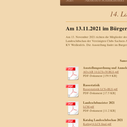
14. L
Am 13.11.2021 im Bürge
Am 13. November 2021 richten die Mitglieder de
Landesclubschau der Vereinigten Clubs Sachsen-An
KV Weißenfels. Die Ausstellung findet im Burgerh
Samst
Ausstellungsordnung und Anmel
AO+AB 14.LCS+30.BLS.pdf
PDF-Dokument [159.9 KB]
Rassestatisik
Rassestatistik LCS+BLS.pdf
PDF-Dokument [17.5 KB]
Landesclubmeister 2021
LCM.pdf
PDF-Dokument [11.2 KB]
Katalog Landesclubschau 2021
Katlog14.LCS final.pdf