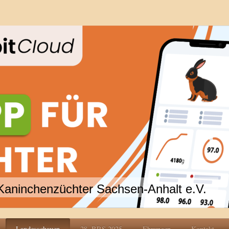
Kaninchenzüchter Sachsen-Anhalt e.V.
Landesschauen
28. BRS 2025
Ehrungen
Kontakt