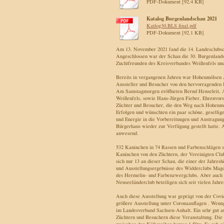
PDF-Dokument [92.4 KB]
Katalog Burgenlandschau 2021
Katlog30.BLS final.pdf
PDF-Dokument [92.1 KB]
Am 13. November 2021 fand die 14. Landesclubsch
Angeschlossen war der Schau die 30. Burgenlands
Zuchtfreunden des Kreisverbandes Weißenfels un
Bereits in vergangenen Jahren war Hohenmölsen 
Aussteller und Besucher von den hervorragenden
Am Samstagmorgen eröffneten Bernd Henseleit, Au
Weißenfels, sowie Hans-Jürgen Fieber, Ehrenvorsi
Züchter und Besucher, die den Weg nach Hohenmöls
Erfolgen und wünschten ein paar schöne, gesellig
und Energie in die Vorbereitungen und Austragung
Bürgerhaus wieder zur Verfügung gestellt hatte.
anwesend.
532 Kaninchen in 74 Rassen und Farbenschlägen st
Kaninchen von den Züchtern, der Vereinigten Clu
sich nur 13 an dieser Schau, die einer der Jahres
und Ausstellungsergebnisse des Widderclubs Mag
des Hermelin- und Farbenzwergclubs. Aber auch e
Neuseeländerclub beteiligen sich seit vielen Ja
Auch diese Ausstellung war geprägt von der Covid
größere Ausstellung unter Coronaauflagen . Wenng
im Landesverband Sachsen-Anhalt. Ein sehr gut a
Züchtern und Besuchern diese Veranstaltung. Die