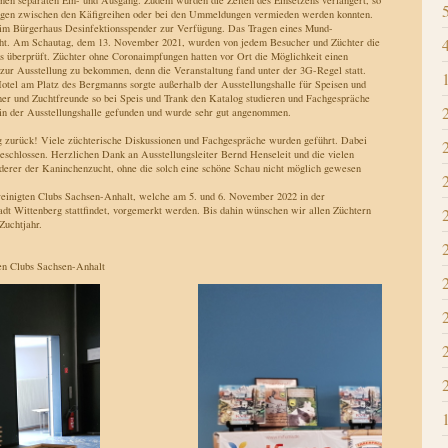
nen separaten Ein- und Ausgang. Zudem wurden die Zeiten des Einsetzens verlängert, so
ngen zwischen den Käfigreihen oder bei den Ummeldungen vermieden werden konnten.
 im Bürgerhaus Desinfektionsspender zur Verfügung. Das Tragen eines Mund-
ht. Am Schautag, dem 13. November 2021, wurden von jedem Besucher und Züchter die
us überprüft. Züchter ohne Coronaimpfungen hatten vor Ort die Möglichkeit einen
zur Ausstellung zu bekommen, denn die Veranstaltung fand unter der 3G-Regel statt.
otel am Platz des Bergmanns sorgte außerhalb der Ausstellungshalle für Speisen und
er und Zuchtfreunde so bei Speis und Trank den Katalog studieren und Fachgespräche
z in der Ausstellungshalle gefunden und wurde sehr gut angenommen.
ng zurück! Viele züchterische Diskussionen und Fachgespräche wurden geführt. Dabei
eschlossen. Herzlichen Dank an Ausstellungsleiter Bernd Henseleit und die vielen
rderer der Kaninchenzucht, ohne die solch eine schöne Schau nicht möglich gewesen
ereinigten Clubs Sachsen-Anhalt, welche am 5. und 6. November 2022 in der
dt Wittenberg stattfindet, vorgemerkt werden. Bis dahin wünschen wir allen Züchtern
Zuchtjahr.
ten Clubs Sachsen-Anhalt