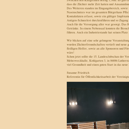
zwischen den Käfigreihen betrug 1,50m. Es gab ei
dass die Züchter mehr Zeit hatten und Ansammlu
Des Weiteren standen im Eingangsbereich, sowie
Nasenschutzes war im gesamten Bürgerhaus Pflic
Kontaktdaten erfasst, sowie ein gültiger Impfstat
Antigen-Schneelest durchzuführen und so Zugang 
Auch für die Versorgung aller war gesorgt. Das H
Getränke. In einem Nebensaal konnten die Besuch
führen. Auch ein Industriestande hat seinen Plat
Wir blicken auf eine sehr gelungene Veranstaltu
wurden Züchterfreundschaften vertieft und neue g
fleißigen Helfer, sowie an alle Sponsoren und Fö
wäre!
Schon jetzt sollte die 15. Landesclubschau der V
Mehrzweckhalle, Kohlgarten 3, in 06886 Luthersta
viel Gesundheit und einen guten Start in das neue 
Susanne Friedrich
Referentin für Öffentlichkeitsarbeit der Vereinig