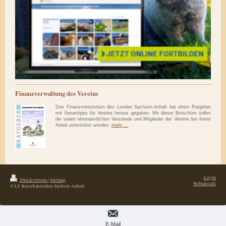
Finanzverwaltung des Vereins
Das Finanzministerium des Landes Sachsen-Anhalt hat einen Ratgeber
mit Steuertipps für Vereine heraus gegeben. Mit dieser Broschüre sollen
die vielen ehrenamtlichen Vorstände und Mitglieder der Vereine bei iherer
Arbeit unterstützt werden.
mehr ...
Login
Druckversion
|
Sitemap
Webansicht
© LV Rassekaninchen Sachsen-Anhalt
E-Mail