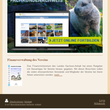
Finanzverwaltung des Vereins
Das Finanzministerium des Landes Sachsen-Anhalt hat einen Ratgeber
mit Steuertipps für Vereine heraus gegeben. Mit dieser Broschüre sollen
die vielen ehrenamtlichen Vorstände und Mitglieder der Vereine bei iherer
Arbeit unterstützt werden.
mehr ...
Login
Druckversion
|
Sitemap
Webansicht
© LV Rassekaninchen Sachsen-Anhalt