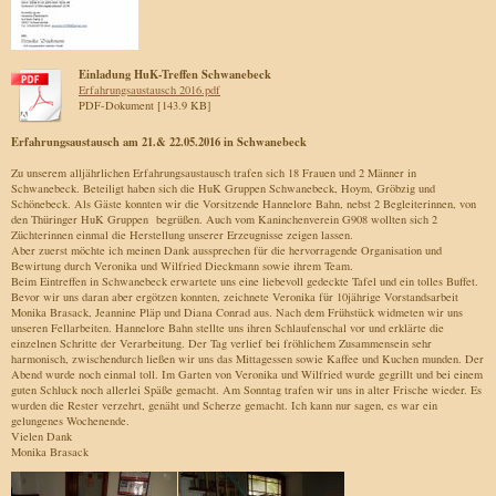
Einladung HuK-Treffen Schwanebeck
Erfahrungsaustausch 2016.pdf
PDF-Dokument [143.9 KB]
Erfahrungsaustausch am 21.& 22.05.2016 in Schwanebeck
Zu unserem alljährlichen Erfahrungsaustausch trafen sich 18 Frauen und 2 Männer in
Schwanebeck. Beteiligt haben sich die HuK Gruppen Schwanebeck, Hoym, Gröbzig und
Schönebeck. Als Gäste konnten wir die Vorsitzende Hannelore Bahn, nebst 2 Begleiterinnen, von
den Thüringer HuK Gruppen begrüßen. Auch vom Kaninchenverein G908 wollten sich 2
Züchterinnen einmal die Herstellung unserer Erzeugnisse zeigen lassen.
Aber zuerst möchte ich meinen Dank aussprechen für die hervorragende Organisation und
Bewirtung durch Veronika und Wilfried Dieckmann sowie ihrem Team.
Beim Eintreffen in Schwanebeck erwartete uns eine liebevoll gedeckte Tafel und ein tolles Buffet.
Bevor wir uns daran aber ergötzen konnten, zeichnete Veronika für 10jährige Vorstandsarbeit
Monika Brasack, Jeannine Pläp und Diana Conrad aus. Nach dem Frühstück widmeten wir uns
unseren Fellarbeiten. Hannelore Bahn stellte uns ihren Schlaufenschal vor und erklärte die
einzelnen Schritte der Verarbeitung. Der Tag verlief bei fröhlichem Zusammensein sehr
harmonisch, zwischendurch ließen wir uns das Mittagessen sowie Kaffee und Kuchen munden. Der
Abend wurde noch einmal toll. Im Garten von Veronika und Wilfried wurde gegrillt und bei einem
guten Schluck noch allerlei Späße gemacht. Am Sonntag trafen wir uns in alter Frische wieder. Es
wurden die Rester verzehrt, genäht und Scherze gemacht. Ich kann nur sagen, es war ein
gelungenes Wochenende.
Vielen Dank
Monika Brasack