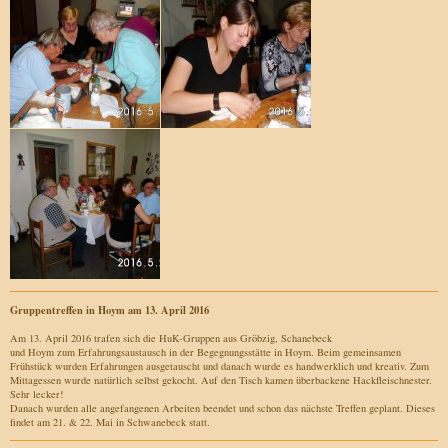
Gruppentreffen in Hoym am 13. April 2016
Am 13. April 2016 trafen sich die HuK-Gruppen aus Gröbzig, Schanebeck
und Hoym zum Erfahrungsaustausch in der Begegnungsstätte in Hoym. Beim gemeinsamen
Frühstück wurden Erfahrungen ausgetauscht und danach wurde es handwerklich und kreativ. Zum
Mittagessen wurde natürlich selbst gekocht. Auf den Tisch kamen überbackene Hackfleischnester.
Sehr lecker!
Danach wurden alle angefangenen Arbeiten beendet und schon das nächste Treffen geplant. Dieses
findet am 21. & 22. Mai in Schwanebeck statt.