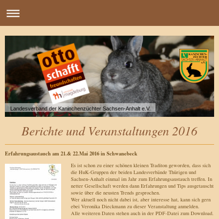
Landesverband der Kaninchenzüchter Sachsen-Anhalt e.V.
Berichte und Veranstaltungen 2016
Erfahrungsaustauch am 21.& 22.Mai 2016 in Schwanebeck
Es ist schon zu einer schönen kleinen Traditon geworden, dass sich
die HuK-Gruppen der beiden Landesverbände Thürigen und
Sachsen-Anhalt einmal im Jahr zum Erfahrungsaustauch treffen. In
netter Gesellschaft werden dann Erfahrungen und Tips ausgetauscht
sowie über die neusten Trends gesprochen.
Wer aktuell noch nicht dabei ist, aber interesse hat, kann sich gern
ebei Veronika Dieckmann zu dieser Veranstaltung anmelden.
Alle weiteren Daten stehen auch in der PDF-Datei zum Download.