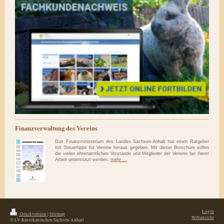
Finanzverwaltung des Vereins
Das Finanzministerium des Landes Sachsen-Anhalt hat einen Ratgeber
mit Steuertipps für Vereine heraus gegeben. Mit dieser Broschüre sollen
die vielen ehrenamtlichen Vorstände und Mitglieder der Vereine bei iherer
Arbeit unterstützt werden.
mehr ...
Login
Druckversion
|
Sitemap
Webansicht
© LV Rassekaninchen Sachsen-Anhalt