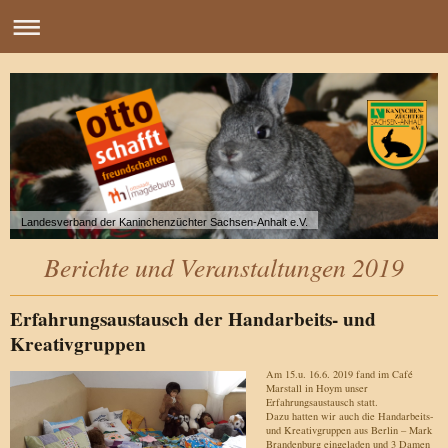
Landesverband der Kaninchenzüchter Sachsen-Anhalt e.V.
Berichte und Veranstaltungen 2019
Erfahrungsaustausch der Handarbeits- und
Kreativgruppen
Am 15.u. 16.6. 2019 fand im Café
Marstall in Hoym unser
Erfahrungsaustausch statt.
Dazu hatten wir auch die Handarbeits-
und Kreativgruppen aus Berlin – Mark
Brandenburg eingeladen und 3 Damen