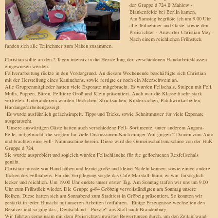
der Gruppe d 724 B Mahlow -
Blankenfelde bei Berlin kamen.
Am Samstag begrüßte ich um 9.00 Uhr
alle Teilnehmer und Gäste, sowie den
Preisrichter - Anwärter Christian Mey.
Nach einem reichlichen Frühstück
fanden sich alle Teilnehmer zum Nähen zusammen.
Christian sollte an den 2 Tagen intensiv in die Herstellung der verschiedenen Handarbeitsklassen
eingewiesen werden.
Fellverarbeitung rückte in den Vordergrund. An diesem Wochenende beschäftigte sich Christian
mit der Herstellung eines Kaninchens, sowie fertigte er noch ein Meerschwein an.
Alle Gruppenmitglieder hatten viele Exponate mitgebracht. Es wurden Fellschals, Stulpen mit Fell,
Muffs, Puppen, Bären, Felltiere Groß und Klein präsentiert. Auch war die Klasse 6 sehr stark
vertreten. Unteranderem wurden Deckchen, Stricksachen, Kindersachen, Patchworkarbeiten,
Hardangerarbeitengezeigt.
Es wurde ausführlich gefachsimpelt, Tipps und Tricks, sowie Schnittmuster für viele Exponate
ausgetauscht.
Unsere auswärtigen Gäste hatten auch verschiedene Fell- Sortimente, unter anderem Angora-
Felle, mitgebracht, die sorgten für viele Diskussionen.Nach einiger Zeit gingen 2 Damen zum Auto
und brachten eine Fell- Nähmaschine herein. Diese wird die Gemeinschaftsmaschine von der HuK
Gruppe d 724.
Sie wurde ausprobiert und sogleich wurden Fellschläuche für die geflochtenen Rexfellschals
genäht.
Christian musste von Hand nähen und lernte große und kleine Nadeln kennen, sowie einige andere
Tücken des Fellnähens. Für die Verpflegung sorgte das Café Marstall-Team, es war fürsorglich,
lecker und reichlich. Um 19.00 Uhr endete unser erster Tag. Am Sonntag trafen wir uns um 9.00
Uhr zum Frühstück wieder. Die Gruppe g494 Gröbzig vervollständigten am Sonntag unsere
Reihen. Diese hatten sich am Sonnabend zum Stadtfest in Gröbzig präsentiert. So konnten wir
gestärkt in jeder Hinsicht mit unseren Arbeiten fortfahren. Einige Erzeugnisse wechselten den
Besitzer und so ging das ,,Deutschland – Puzzle“ aus Stoff nach Brandenburg.
Wir führten gemeinsam mit dem Preisrichteranwärter Bewertungen durch, um den Zeitaufwand,