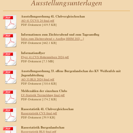
Ausstellungsunterlagen
Ausstellungsordnung 41. Clubvergleischsschau
AO 41 ÜCVS 24 final.pdf
PDF-Dokument [419.5 KB]
Informationen zum Züchterabend und zum Tagesausflug
Infos zum Züchterabend + Ausflug HHM 202[...]
PDF-Dokument [662.1 KB]
Informationsflyer
Flyer 41.CVS Hohenmölsen 2024.pdf
PDF-Dokument [7.3 MB]
Ausstellungsordnung 33. offene Burgenlandschau des KV Weißenfels mit
Jugendabteilung
AO 33.BLS 2024 final.pdf
PDF-Dokument [310.6 KB]
Meldezahlen der einzelnen Clubs
LV-Statistik Tiermeldung final.pdf
PDF-Dokument [174.2 KB]
Rassestatistik 41. Clubvergleichsschau
Rassestatistik CVS final.pdf
PDF-Dokument [59.9 KB]
Rassestatistik Burgenlandschau
Rassestatistik BLS final.pdf