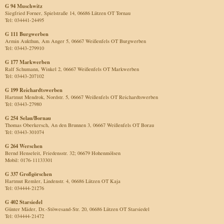
G 94 Muschwitz
Siegfried Forner, Spielstraße 14, 06686 Lützen OT Tornau
Tel: 034441-24495
G 111 Burgwerben
Armin Aukthun, Am Anger 5, 06667 Weißenfels OT Burgwerben
Tel: 03443-279910
G 177 Markwerben
Ralf Schumann, Winkel 2, 06667 Weißenfels OT Markwerben
Tel: 03443-207102
G 199 Reichardtswerben
Hartmut Mendrok, Nordstr. 5, 06667 Weißenfels OT Reichardtswerben
Tel: 03443-27980
G 254 Selau/Bornau
Thomas Oberkersch, An den Brunnen 3, 06667 Weißenfels OT Borau
Tel: 03443-301074
G 264 Werschen
Bernd Henseleit, Friedensstr. 32; 06679 Hohenmölsen
Mobil: 0176-11133301
G 337 Großgörschen
Hartmut Remler, Lindenstr. 4, 06686 Lützen OT Kaja
Tel: 034444-21276
G 402 Starsiedel
Günter Mäder, Dr.-Stöwesand-Str. 20, 06686 Lützen OT Starsiedel
Tel: 034444-21472