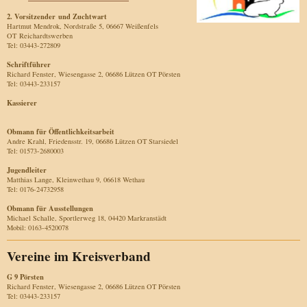
2. Vorsitzender und Zuchtwart
Hartmut Mendrok, Nordstraße 5, 06667 Weißenfels
OT Reichardtswerben
Tel: 03443-272809
Schriftführer
Richard Fenster, Wiesengasse 2, 06686 Lützen OT Pörsten
Tel: 03443-233157
Kassierer
Obmann für Öffentlichkeitsarbeit
Andre Krahl, Friedensstr. 19, 06686 Lützen OT Starsiedel
Tel: 01573-2680003
Jugendleiter
Matthias Lange, Kleinwethau 9, 06618 Wethau
Tel: 0176-24732958
Obmann für Ausstellungen
Michael Schalle, Sportlerweg 18, 04420 Markranstädt
Mobil: 0163-4520078
Vereine im Kreisverband
G 9 Pörsten
Richard Fenster, Wiesengasse 2, 06686 Lützen OT Pörsten
Tel: 03443-233157