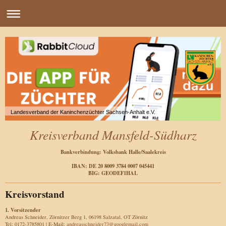
Landesverband der Kaninchenzüchter Sachsen-Anhalt e.V.
Kreisverband Mansfeld-Südharz
Bankverbindung: Volksbank Halle/Saalekreis
IBAN: DE 20 8009 3784 0007 045441
BIG: GEODEF1HAL
Kreisvorstand
1. Vorsitzender
Andreas Schneider, Zörnitzer Berg 1, 06198 Salzatal, OT Zörnitz
Tel: 0172-3785801 | E-Mail:
andreasschneider73@googlemail.com