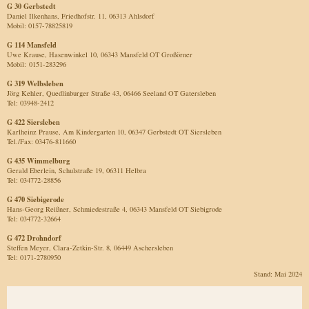
G 30 Gerbstedt
Daniel Ilkenhans, Friedhofstr. 11, 06313 Ahlsdorf
Mobil: 0157-78825819
G 114 Mansfeld
Uwe Krause, Hasenwinkel 10, 06343 Mansfeld OT Großörner
Mobil: 0151-283296
G 319 Welbsleben
Jörg Kehler, Quedlinburger Straße 43, 06466 Seeland OT Gatersleben
Tel: 03948-2412
G 422 Siersleben
Karlheinz Prause, Am Kindergarten 10, 06347 Gerbstedt OT Siersleben
Tel./Fax: 03476-811660
G 435 Wimmelburg
Gerald Eberlein, Schulstraße 19, 06311 Helbra
Tel: 034772-28856
G 470 Siebigerode
Hans-Georg Reißner, Schmiedestraße 4, 06343 Mansfeld OT Siebigrode
Tel: 034772-32664
G 472 Drohndorf
Steffen Meyer, Clara-Zetkin-Str. 8, 06449 Aschersleben
Tel: 0171-2780950
Stand: Mai 2024