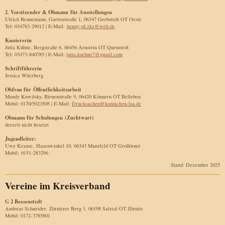
2. Vorsitzender & Obmann für Ausstellungen
Ulrich Bennemann, Gartenstraße 1, 06347 Gerbstedt OT Oeste
Tel: 034783-29012 | E-Mail:
benny-pf.rkz@web.de
Kassiererin
Jutta Kühne, Bergstraße 6, 06456 Arnstein OT Quenstedt
Tel: 03473-840785 | E-Mail:
jutta.kuehne7@gmail.com
Schriftführerin
Jessica Würzberg
Obfrau für Öffentlichkeitsarbeit
Mandy Kuwilsky, Birnenstraße 9, 06420 Könnern OT Belleben
Mobil: 0170/5023508 | E-Mail:
Drucksachen@kaninchen-lsa.de
Obmann für Schulungen (Zuchtwart)
derzeit nicht besetzt
Jugendleiter:
Uwe Krause, Hasenwinkel 10, 06343 Mansfeld OT Großörner
Mobil: 0151-283296
Stand: Dezember 2025
Vereine im Kreisverband
G 2 Beesenstedt
Andreas Schneider, Zörnitzer Berg 1, 06198 Salztal OT Zörnitz
Mobil: 0172-3785801